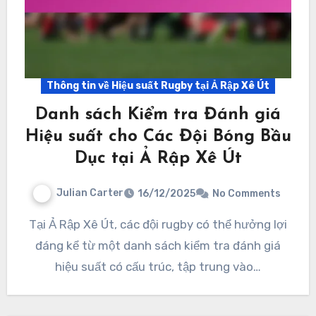
Thông tin về Hiệu suất Rugby tại Ả Rập Xê Út
Danh sách Kiểm tra Đánh giá
Hiệu suất cho Các Đội Bóng Bầu
Dục tại Ả Rập Xê Út
Julian Carter
16/12/2025
No Comments
Tại Ả Rập Xê Út, các đội rugby có thể hưởng lợi
đáng kể từ một danh sách kiểm tra đánh giá
hiệu suất có cấu trúc, tập trung vào…