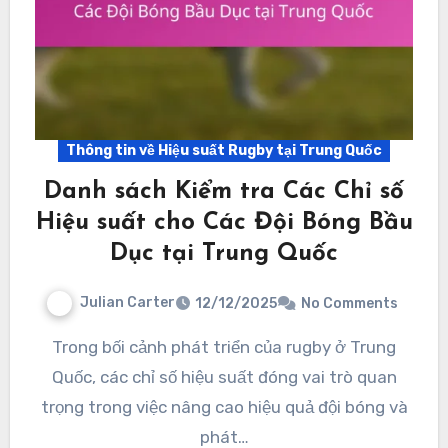
Thông tin về Hiệu suất Rugby tại Trung Quốc
Danh sách Kiểm tra Các Chỉ số
Hiệu suất cho Các Đội Bóng Bầu
Dục tại Trung Quốc
Julian Carter
12/12/2025
No Comments
Trong bối cảnh phát triển của rugby ở Trung
Quốc, các chỉ số hiệu suất đóng vai trò quan
trọng trong việc nâng cao hiệu quả đội bóng và
phát…