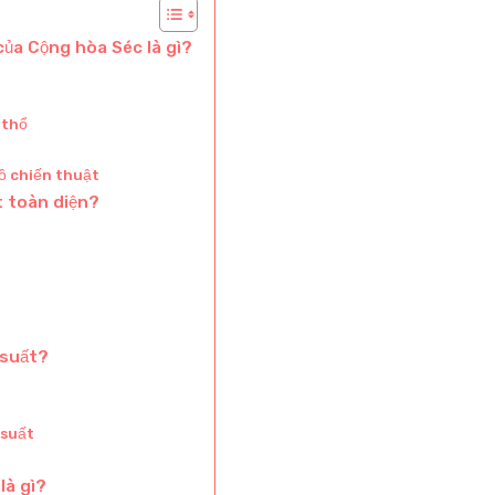
của Cộng hòa Séc là gì?
 thổ
đồ chiến thuật
t toàn diện?
 suất?
 suất
là gì?