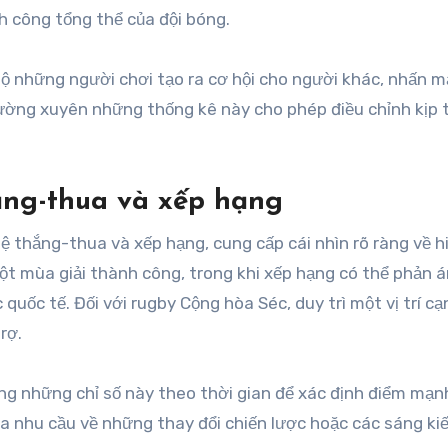
nh công tổng thể của đội bóng.
 lộ những người chơi tạo ra cơ hội cho người khác, nhấn 
ường xuyên những thống kê này cho phép điều chỉnh kịp 
hắng-thua và xếp hạng
lệ thắng-thua và xếp hạng, cung cấp cái nhìn rõ ràng về h
t mùa giải thành công, trong khi xếp hạng có thể phản á
quốc tế. Đối với rugby Cộng hòa Séc, duy trì một vị trí cạ
rợ.
ng những chỉ số này theo thời gian để xác định điểm mạn
 ra nhu cầu về những thay đổi chiến lược hoặc các sáng ki