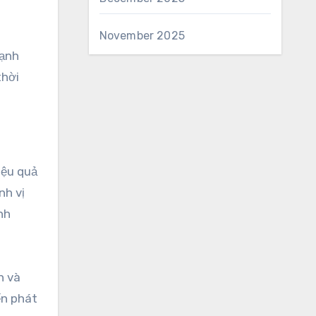
November 2025
mạnh
thời
iệu quả
nh vị
nh
h và
ến phát