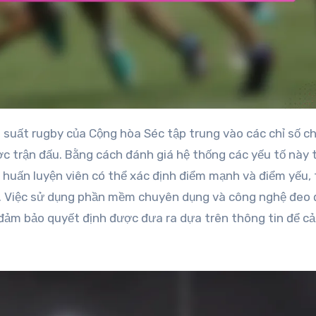
ược trận đấu. Bằng cách đánh giá hệ thống các yếu tố này
c huấn luyện viên có thể xác định điểm mạnh và điểm yếu,
ợc. Việc sử dụng phần mềm chuyên dụng và công nghệ đeo
ảm bảo quyết định được đưa ra dựa trên thông tin để cải