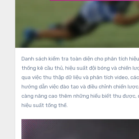
Danh sách kiểm tra toàn diện cho phân tích hiệu suất rugby của Cộng hòa Séc tập trung vào các chỉ số chính như
thống kê cầu thủ, hiệu suất đội bóng và chiến l
qua việc thu thập dữ liệu và phân tích video, cá
hướng dẫn việc đào tạo và điều chỉnh chiến lư
càng nâng cao thêm những hiểu biết thu được, đ
hiệu suất tổng thể.