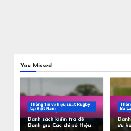
You Missed
Thông tin về hiệu suất Rugby
Thông
tại Việt Nam
Ba L
Danh sách kiểm tra để
Danh 
Đánh giá Các chỉ số Hiệu
ưu hó