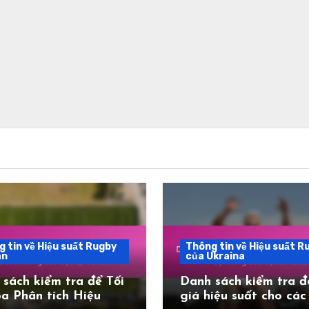
 tin về Hiệu suất Rugby
Thông tin về Hiệu suất R
an
của Ukraina
sách kiểm tra để Tối
Danh sách kiểm tra đ
a Phân tích Hiệu
giá hiệu suất cho các