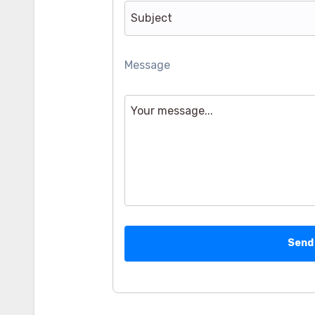
Message
Send