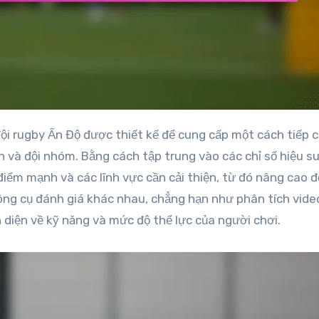
ân và đội nhóm. Bằng cách tập trung vào các chỉ số hiệu s
 điểm mạnh và các lĩnh vực cần cải thiện, từ đó nâng cao 
công cụ đánh giá khác nhau, chẳng hạn như phân tích vide
n diện về kỹ năng và mức độ thể lực của người chơi.