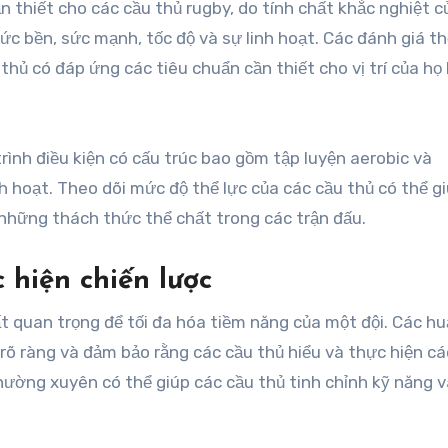
cần thiết cho các cầu thủ rugby, do tính chất khắc nghiệt 
ức bền, sức mạnh, tốc độ và sự linh hoạt. Các đánh giá th
hủ có đáp ứng các tiêu chuẩn cần thiết cho vị trí của họ
rình điều kiện có cấu trúc bao gồm tập luyện aerobic và
nh hoạt. Theo dõi mức độ thể lực của các cầu thủ có thể g
hững thách thức thể chất trong các trận đấu.
 hiện chiến lược
ất quan trọng để tối đa hóa tiềm năng của một đội. Các h
 rõ ràng và đảm bảo rằng các cầu thủ hiểu và thực hiện cá
hường xuyên có thể giúp các cầu thủ tinh chỉnh kỹ năng v