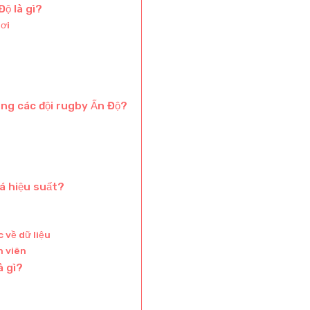
Độ là gì?
hơi
ong các đội rugby Ấn Độ?
á hiệu suất?
 về dữ liệu
n viên
à gì?