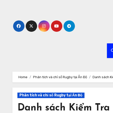
Skip
to
content
C
Home
Phân tích và chỉ số Rugby tại Ấn Độ
Danh sách Ki
Phân tích và chỉ số Rugby tại Ấn Độ
Danh sách Kiểm Tra