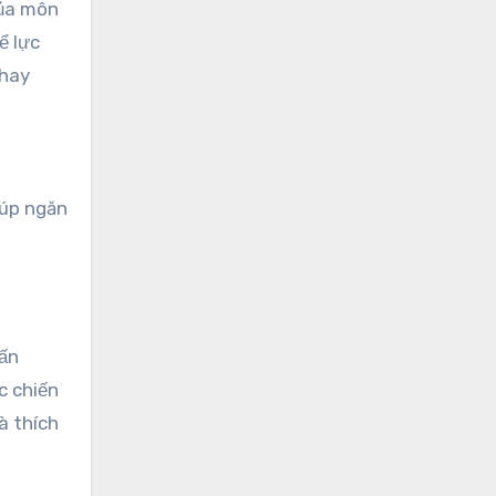
của môn
ể lực
 hay
iúp ngăn
uấn
c chiến
à thích