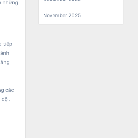
ch những
November 2025
o tiếp
 ảnh
nâng
ng các
 đội,