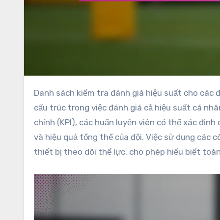
Danh sách kiểm tra đánh giá hiệu suất cho các đội rugby Ấn Độ được thiết kế để cung cấp một cách tiếp cận có
cấu trúc trong việc đánh giá cả hiệu suất cá nh
chính (KPI), các huấn luyện viên có thể xác định
và hiệu quả tổng thể của đội. Việc sử dụng các 
thiết bị theo dõi thể lực, cho phép hiểu biết toà