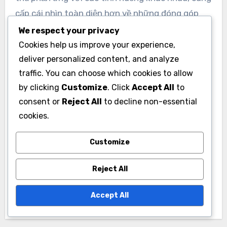
cấp cái nhìn toàn diện hơn về những đóng góp
của họ trong các trận đấu.
We respect your privacy
Cookies help us improve your experience,
deliver personalized content, and analyze
traffic. You can choose which cookies to allow
by clicking
Customize
. Click
Accept All
to
consent or
Reject All
to decline non-essential
Post
cookies.
Các chỉ số hiệu
navigation
Customize
suất của đội bóng bầu
dục Hàn Quốc trong
Reject All
các giải đấu trong
nước
Accept All