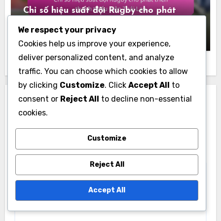
Chỉ số hiệu suất đội Rugby cho phát
triển thanh thiếu niên Thái Lan
We respect your privacy
Julian Carter
17/11/2025
Cookies help us improve your experience,
deliver personalized content, and analyze
traffic. You can choose which cookies to allow
by clicking
Customize
. Click
Accept All
to
consent or
Reject All
to decline non-essential
Leave a Reply
cookies.
Your email address will not be published.
Required
fields are marked
*
Customize
Comment
*
Reject All
Accept All